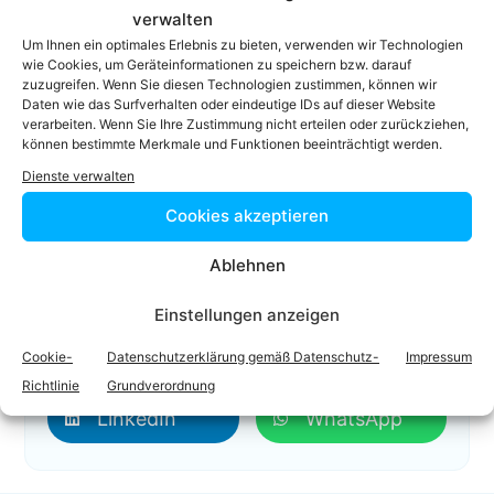
Das ist mein Profil
verwalten
Um Ihnen ein optimales Erlebnis zu bieten, verwenden wir Technologien
05572 / 25 8 71
wie Cookies, um Geräteinformationen zu speichern bzw. darauf
05572/25871-2
zuzugreifen. Wenn Sie diesen Technologien zustimmen, können wir
Daten wie das Surfverhalten oder eindeutige IDs auf dieser Website
office@fischer-walla.at
verarbeiten. Wenn Sie Ihre Zustimmung nicht erteilen oder zurückziehen,
Homepage
können bestimmte Merkmale und Funktionen beeinträchtigt werden.
Dienste verwalten
Cookies akzeptieren
Ablehnen
Einstellungen anzeigen
Facebook
Twitter
Cookie-
Datenschutzerklärung gemäß Datenschutz-
Impressum
Richtlinie
Grundverordnung
LinkedIn
WhatsApp