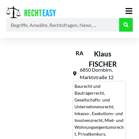
Alle
Anwälte
Ratgeber
News
RA
Klaus
FISCHER
6850 Dornbirn,
Marktstraße 12
Baurecht und
Bauträgerrecht
,
Gesellschafts- und
Unternehmensrecht
,
Inkasso-, Exekutions- und
Insolvenzrecht
,
Miet- und
Wohnungseigentumsrech
t
,
Privatkonkurs,