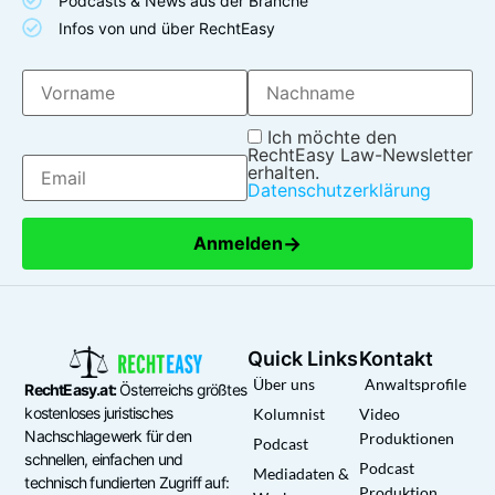
Podcasts & News aus der Branche
Infos von und über RechtEasy
Ich möchte den
RechtEasy Law-Newsletter
erhalten.
Datenschutzerklärung
→
Anmelden
Quick Links
Kontakt
Über uns
Anwaltsprofile
RechtEasy.at:
Österreichs größtes
kostenloses juristisches
Kolumnist
Video
Nachschlagewerk für den
Produktionen
Podcast
schnellen, einfachen und
Podcast
Mediadaten &
technisch fundierten Zugriff auf:
Produktion