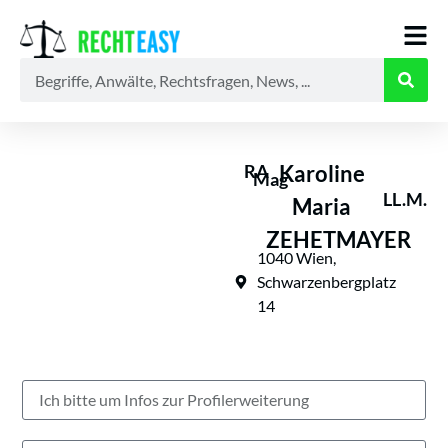
Alle
Anwälte
Ratgeber
News
RA
Karoline
Mag
LL.M.
Maria
ZEHETMAYER
1040 Wien,
Schwarzenbergplatz
14