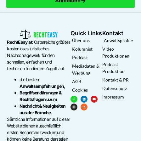
→
Anmelden
Quick Links
Kontakt
Über uns
Anwaltsprofile
RechtEasy.at:
Österreichs größtes
kostenloses juristisches
Kolumnist
Video
Nachschlagewerk für den
Produktionen
Podcast
schnellen, einfachen und
Podcast
Mediadaten &
technisch fundierten Zugriff auf:
Produktion
Werbung
die besten
Kontakt & PR
AGB
Anwaltsempfehlungen,
Datenschutz
Cookies
Begriffserklärungen &
Impressum
Rechtsfragen u.v.m
Nachricht & Neuigkeiten
aus der Branche.
Sämtliche Informationen auf dieser
Website dienen ausschließlich
ersten Recherchezwecken und
können keine Beratung darstellen