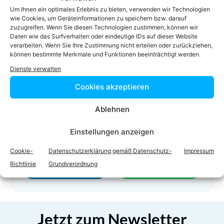
01 216 87 99 - 11
Um Ihnen ein optimales Erlebnis zu bieten, verwenden wir Technologien
01 216 87 99 - 18
wie Cookies, um Geräteinformationen zu speichern bzw. darauf
zuzugreifen. Wenn Sie diesen Technologien zustimmen, können wir
jp@pkr.at
Daten wie das Surfverhalten oder eindeutige IDs auf dieser Website
Homepage
verarbeiten. Wenn Sie Ihre Zustimmung nicht erteilen oder zurückziehen,
können bestimmte Merkmale und Funktionen beeinträchtigt werden.
Dienste verwalten
Cookies akzeptieren
Ablehnen
Einstellungen anzeigen
Facebook
Twitter
Cookie-
Datenschutzerklärung gemäß Datenschutz-
Impressum
Richtlinie
Grundverordnung
LinkedIn
WhatsApp
Jetzt zum Newsletter