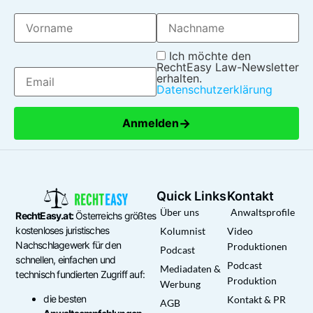
Ich möchte den
RechtEasy Law-Newsletter
erhalten.
Datenschutzerklärung
→
Anmelden
Quick Links
Kontakt
Über uns
Anwaltsprofile
RechtEasy.at:
Österreichs größtes
kostenloses juristisches
Kolumnist
Video
Nachschlagewerk für den
Produktionen
Podcast
schnellen, einfachen und
Podcast
Mediadaten &
technisch fundierten Zugriff auf:
Produktion
Werbung
die besten
Kontakt & PR
AGB