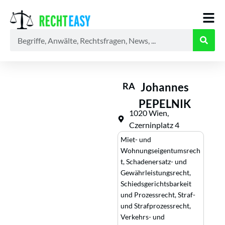
Alle
Anwälte
Ratgeber
News
RA
Johannes
PEPELNIK
1020 Wien,
Czerninplatz 4
Miet- und
Wohnungseigentumsrech
t
,
Schadenersatz- und
Gewährleistungsrecht
,
Schiedsgerichtsbarkeit
und Prozessrecht
,
Straf-
und Strafprozessrecht
,
Verkehrs- und