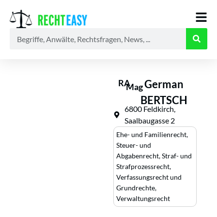
Alle
Anwälte
Ratgeber
News
RA
German
Mag
BERTSCH
6800 Feldkirch,
Saalbaugasse 2
Ehe- und Familienrecht
,
Steuer- und
Abgabenrecht
,
Straf- und
Strafprozessrecht
,
Verfassungsrecht und
Grundrechte
,
Verwaltungsrecht