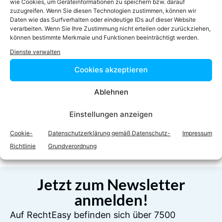
wie Cookies, um Geräteinformationen zu speichern bzw. darauf
Homepage
zuzugreifen. Wenn Sie diesen Technologien zustimmen, können wir
Daten wie das Surfverhalten oder eindeutige IDs auf dieser Website
verarbeiten. Wenn Sie Ihre Zustimmung nicht erteilen oder zurückziehen,
können bestimmte Merkmale und Funktionen beeinträchtigt werden.
Dienste verwalten
Cookies akzeptieren
Ablehnen
Facebook
Twitter
Einstellungen anzeigen
LinkedIn
WhatsApp
Cookie-
Datenschutzerklärung gemäß Datenschutz-
Impressum
Richtlinie
Grundverordnung
Jetzt zum Newsletter
anmelden!
Auf RechtEasy befinden sich über 7500