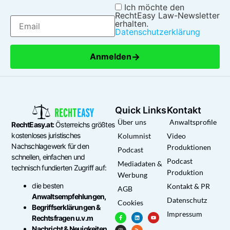
Ich möchte den
RechtEasy Law-Newsletter
erhalten.
Datenschutzerklärung
→
Anmelden
Quick Links
Kontakt
Über uns
Anwaltsprofile
RechtEasy.at:
Österreichs größtes
kostenloses juristisches
Kolumnist
Video
Nachschlagewerk für den
Produktionen
Podcast
schnellen, einfachen und
Podcast
Mediadaten &
technisch fundierten Zugriff auf:
Produktion
Werbung
die besten
Kontakt & PR
AGB
Anwaltsempfehlungen,
Datenschutz
Cookies
Begriffserklärungen &
Impressum
Rechtsfragen u.v.m
Nachricht & Neuigkeiten