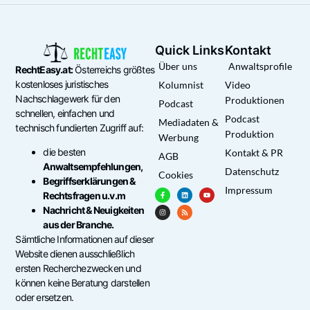
Quick Links
Kontakt
Über uns
Anwaltsprofile
RechtEasy.at:
Österreichs größtes
kostenloses juristisches
Kolumnist
Video
Nachschlagewerk für den
Produktionen
Podcast
schnellen, einfachen und
Podcast
Mediadaten &
technisch fundierten Zugriff auf:
Produktion
Werbung
die besten
Kontakt & PR
AGB
Anwaltsempfehlungen,
Datenschutz
Cookies
Begriffserklärungen &
Impressum
Rechtsfragen u.v.m
Nachricht & Neuigkeiten
aus der Branche.
Sämtliche Informationen auf dieser
Website dienen ausschließlich
ersten Recherchezwecken und
können keine Beratung darstellen
oder ersetzen.