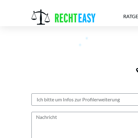
RATG
Alle
Anwälte
Ratgeber
News