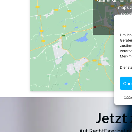
Klicken Sie auf „I
maps z
Cooki
Ich 
Um Ihne
Geräte
zustimm
verarbe
Merkma
Dienst
Coo
Cook
Jetzt
Auf RechtEasy befind