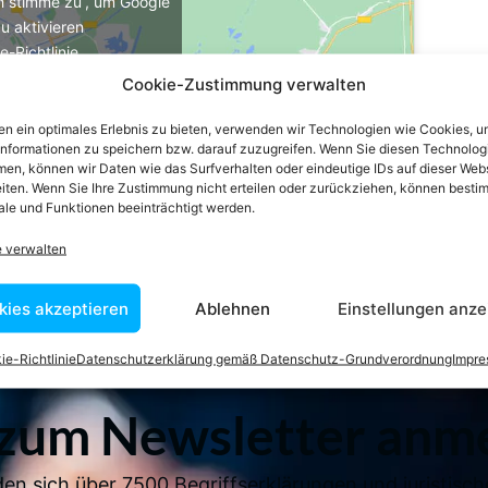
ch stimme zu“, um Google
u aktivieren
e-Richtlinie
Cookie-Zustimmung verwalten
stimme zu
n ein optimales Erlebnis zu bieten, verwenden wir Technologien wie Cookies, 
informationen zu speichern bzw. darauf zuzugreifen. Wenn Sie diesen Technolog
en, können wir Daten wie das Surfverhalten oder eindeutige IDs auf dieser Web
iten. Wenn Sie Ihre Zustimmung nicht erteilen oder zurückziehen, können besti
le und Funktionen beeinträchtigt werden.
e verwalten
kies akzeptieren
Ablehnen
Einstellungen anze
ie-Richtlinie
Datenschutzerklärung gemäß Datenschutz-Grundverordnung
Impr
 zum Newsletter anm
en sich über 7500 Begriffserklärungen und juristisch