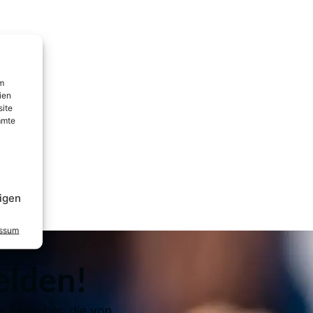
um
ien
site
mmte
igen
essum
elden!
e Ratgeber, die von