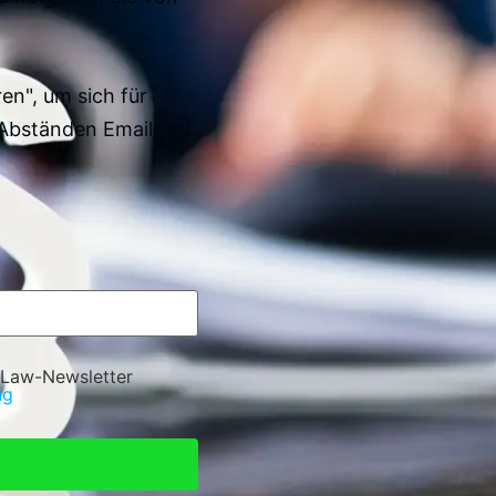
en", um sich für
Abständen Emails zu
 Law-Newsletter
ng