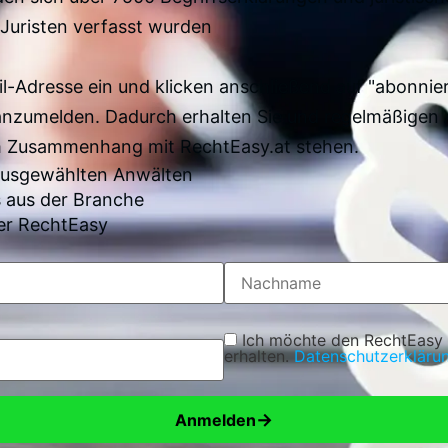
Juristen verfasst wurden
il-Adresse ein und klicken anschließend auf "abonnier
anzumelden. Dadurch erhalten Sie und regelmäßigen 
im Zusammenhang mit RechtEasy.at stehen.
 ausgewählten Anwälten
 aus der Branche
er RechtEasy
Ich möchte den RechtEasy
erhalten.
Datenschutzerkläru
→
Anmelden