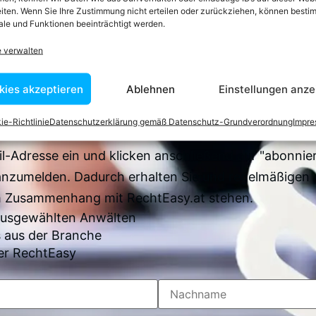
iten. Wenn Sie Ihre Zustimmung nicht erteilen oder zurückziehen, können besti
le und Funktionen beeinträchtigt werden.
 zum Newsletter anm
e verwalten
kies akzeptieren
Ablehnen
Einstellungen anze
en sich über 7500 Begriffserklärungen und juristisch
Juristen verfasst wurden
ie-Richtlinie
Datenschutzerklärung gemäß Datenschutz-Grundverordnung
Impr
il-Adresse ein und klicken anschließend auf "abonnier
anzumelden. Dadurch erhalten Sie und regelmäßigen 
im Zusammenhang mit RechtEasy.at stehen.
 ausgewählten Anwälten
 aus der Branche
er RechtEasy