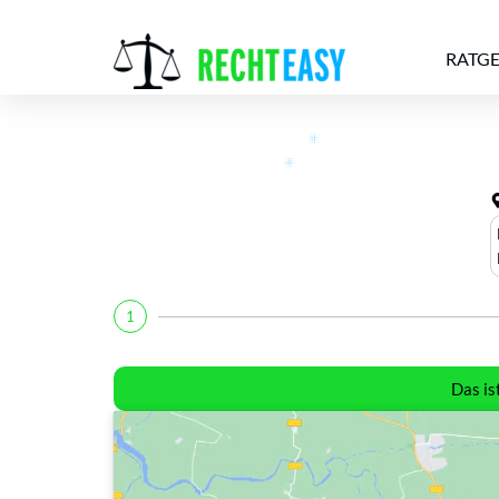
RATG
Alle
Anwälte
Ratgeber
News
1
Das is