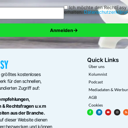
Ich möchte den RechtEasy
erhalten.
Datenschutzerkläru
→
Anmelden
Quick Links
Über uns
 größtes kostenloses
Kolumnist
rk für den schnellen,
Podcast
ndierten Zugriff auf:
Mediadaten & Werbu
AGB
empfehlungen,
Cookies
n & Rechtsfragen u.v.m
eiten aus der Branche.
uf dieser Website dienen
cherchezwecken und können