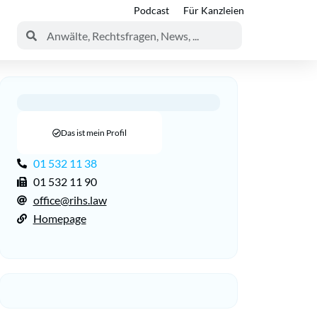
Podcast
Für Kanzleien
Das ist mein Profil
01 532 11 38
01 532 11 90
office@rihs.law
Homepage