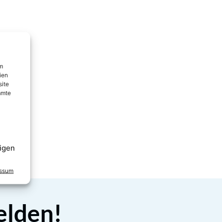
um
ien
site
mmte
igen
essum
elden!