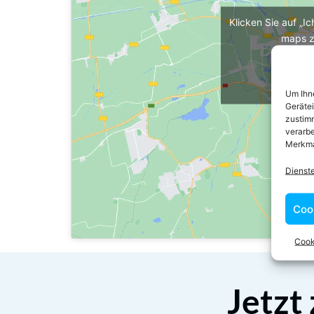
Klicken Sie auf „I
maps z
Cooki
Ich 
Um Ihne
Geräte
zustimm
verarbe
Merkma
Dienst
Coo
Cook
Jetzt