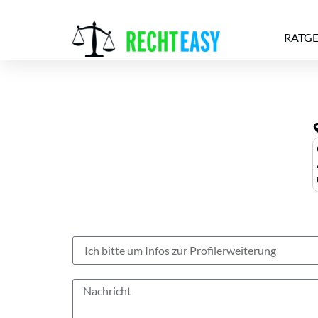
RATG
Alle
Anwälte
Ratgeber
News