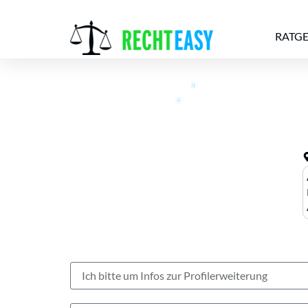
RATG
Alle
Anwälte
Ratgeber
News