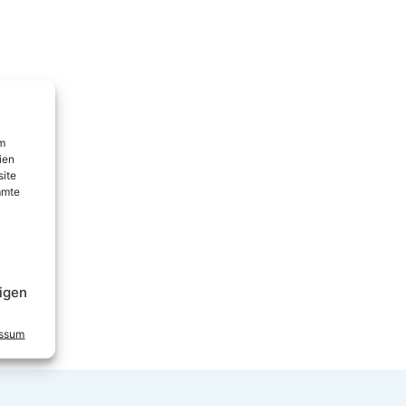
um
ien
site
mmte
igen
essum