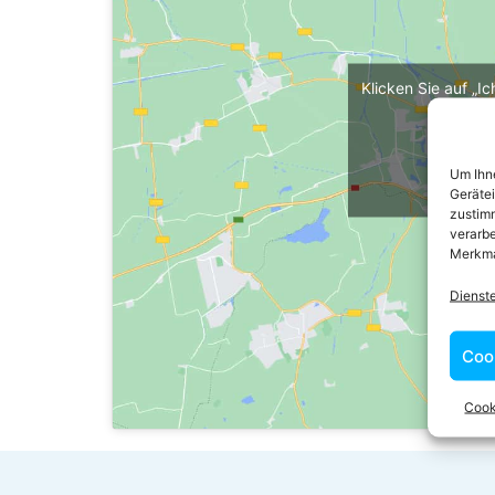
Klicken Sie auf „I
maps z
Cooki
Um Ihne
Ich 
Geräte
zustimm
verarbe
Merkma
Dienst
Coo
Cook