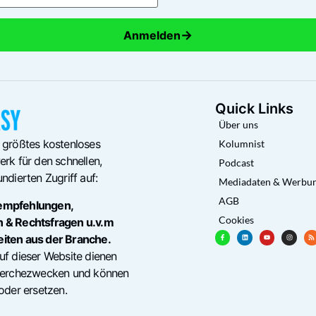
→
Anmelden
Quick Links
Über uns
 größtes kostenloses
Kolumnist
rk für den schnellen,
Podcast
ndierten Zugriff auf:
Mediadaten & Werbu
AGB
empfehlungen,
Cookies
n & Rechtsfragen u.v.m
eiten aus der Branche.
uf dieser Website dienen
cherchezwecken und können
oder ersetzen.