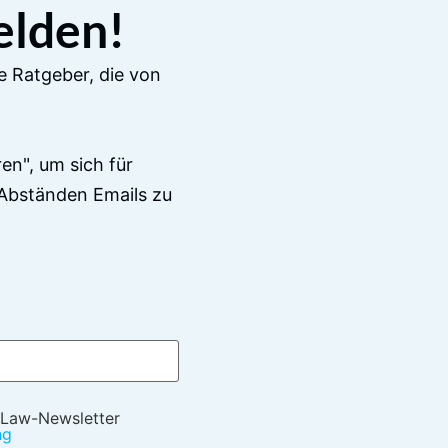
elden!
e Ratgeber, die von
en", um sich für
Abständen Emails zu
 Law-Newsletter
ng