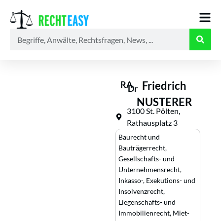
Alle
Anwälte
Ratgeber
News
RA
Friedrich
Dr
NUSTERER
3100 St. Pölten,
Rathausplatz 3
Baurecht und
Bauträgerrecht
,
Gesellschafts- und
Unternehmensrecht
,
Inkasso-, Exekutions- und
Insolvenzrecht
,
Liegenschafts- und
Immobilienrecht
,
Miet-