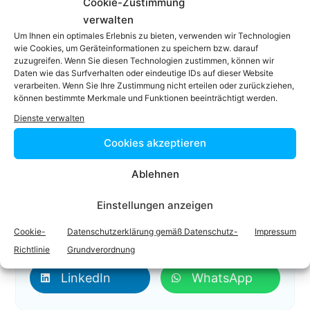
Cookie-Zustimmung
verwalten
Das ist mein Profil
Um Ihnen ein optimales Erlebnis zu bieten, verwenden wir Technologien
wie Cookies, um Geräteinformationen zu speichern bzw. darauf
02742/47087
zuzugreifen. Wenn Sie diesen Technologien zustimmen, können wir
02742/47089
Daten wie das Surfverhalten oder eindeutige IDs auf dieser Website
verarbeiten. Wenn Sie Ihre Zustimmung nicht erteilen oder zurückziehen,
office@nmp.at
können bestimmte Merkmale und Funktionen beeinträchtigt werden.
Homepage
Dienste verwalten
Cookies akzeptieren
Ablehnen
Einstellungen anzeigen
Cookie-
Datenschutzerklärung gemäß Datenschutz-
Impressum
Facebook
Twitter
Richtlinie
Grundverordnung
LinkedIn
WhatsApp