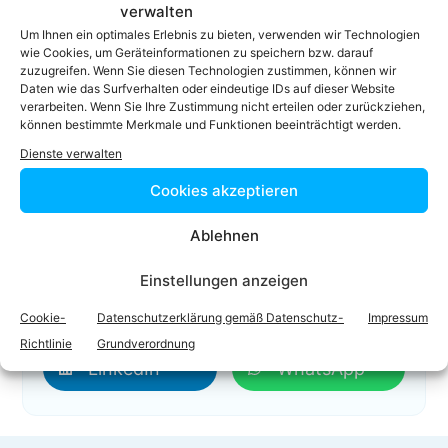
Das ist mein Profil
verwalten
Um Ihnen ein optimales Erlebnis zu bieten, verwenden wir Technologien
01 533 00 33
wie Cookies, um Geräteinformationen zu speichern bzw. darauf
01 533 00 33-33
zuzugreifen. Wenn Sie diesen Technologien zustimmen, können wir
Daten wie das Surfverhalten oder eindeutige IDs auf dieser Website
office@rumpf.at
verarbeiten. Wenn Sie Ihre Zustimmung nicht erteilen oder zurückziehen,
Homepage
können bestimmte Merkmale und Funktionen beeinträchtigt werden.
Dienste verwalten
Cookies akzeptieren
Ablehnen
Einstellungen anzeigen
Facebook
Twitter
Cookie-
Datenschutzerklärung gemäß Datenschutz-
Impressum
Richtlinie
Grundverordnung
LinkedIn
WhatsApp