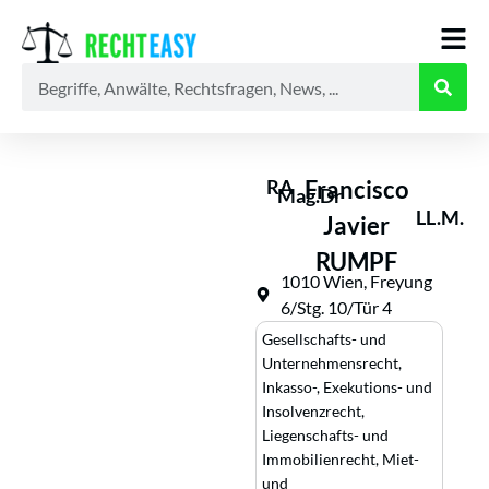
Alle
Anwälte
Ratgeber
News
RA
Francisco
Mag.Dr
LL.M.
Javier
RUMPF
1010 Wien, Freyung
6/Stg. 10/Tür 4
Gesellschafts- und
Unternehmensrecht
,
Inkasso-, Exekutions- und
Insolvenzrecht
,
Liegenschafts- und
Immobilienrecht
,
Miet-
und