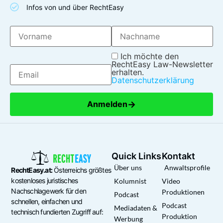
Infos von und über RechtEasy
Ich möchte den
RechtEasy Law-Newsletter
erhalten.
Datenschutzerklärung
→
Anmelden
Quick Links
Kontakt
Über uns
Anwaltsprofile
RechtEasy.at:
Österreichs größtes
kostenloses juristisches
Kolumnist
Video
Nachschlagewerk für den
Produktionen
Podcast
schnellen, einfachen und
Podcast
Mediadaten &
technisch fundierten Zugriff auf:
Produktion
Werbung