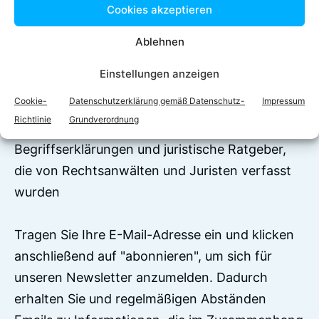
Cookies akzeptieren
LinkedIn
WhatsApp
Ablehnen
Einstellungen anzeigen
Jetzt zum Newsletter
anmelden!
Cookie-
Datenschutzerklärung gemäß Datenschutz-
Impressum
Richtlinie
Grundverordnung
Auf RechtEasy befinden sich über 7500
Begriffserklärungen und juristische Ratgeber,
die von Rechtsanwälten und Juristen verfasst
wurden
Tragen Sie Ihre E-Mail-Adresse ein und klicken
anschließend auf "abonnieren", um sich für
unseren Newsletter anzumelden. Dadurch
erhalten Sie und regelmäßigen Abständen