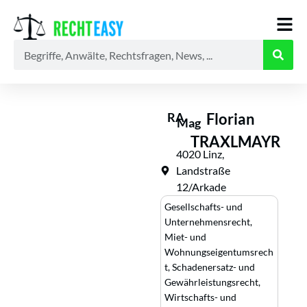
Alle
Anwälte
Ratgeber
News
RA
Florian
Mag
TRAXLMAYR
4020 Linz,
Landstraße
12/Arkade
Gesellschafts- und
Unternehmensrecht
,
Miet- und
Wohnungseigentumsrech
t
,
Schadenersatz- und
Gewährleistungsrecht
,
Wirtschafts- und