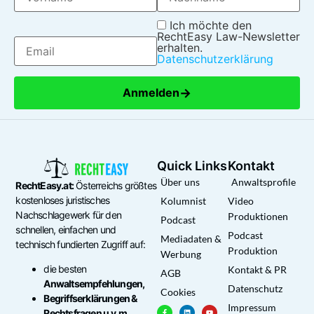
Ich möchte den
RechtEasy Law-Newsletter
erhalten.
Datenschutzerklärung
→
Anmelden
Quick Links
Kontakt
Über uns
Anwaltsprofile
RechtEasy.at:
Österreichs größtes
kostenloses juristisches
Kolumnist
Video
Nachschlagewerk für den
Produktionen
Podcast
schnellen, einfachen und
Podcast
Mediadaten &
technisch fundierten Zugriff auf:
Produktion
Werbung
die besten
Kontakt & PR
AGB
Anwaltsempfehlungen,
Datenschutz
Cookies
Begriffserklärungen &
Impressum
Rechtsfragen u.v.m