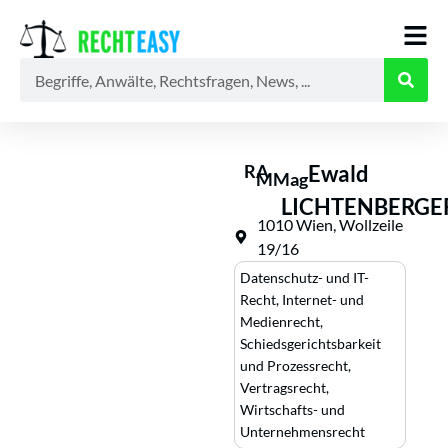
Alle
Anwälte
Ratgeber
News
RA
Ewald
MMag
LICHTENBERGE
1010 Wien, Wollzeile
19/16
Datenschutz- und IT-
Recht
,
Internet- und
Medienrecht
,
Schiedsgerichtsbarkeit
und Prozessrecht
,
Vertragsrecht
,
Wirtschafts- und
Unternehmensrecht