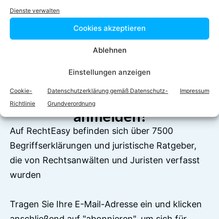
Dienste verwalten
Facebook
Twitter
Cookies akzeptieren
LinkedIn
WhatsApp
Ablehnen
Einstellungen anzeigen
Cookie-
Datenschutzerklärung gemäß Datenschutz-
Impressum
Jetzt zum Newsletter
Richtlinie
Grundverordnung
anmelden!
Auf RechtEasy befinden sich über 7500
Begriffserklärungen und juristische Ratgeber,
die von Rechtsanwälten und Juristen verfasst
wurden
Tragen Sie Ihre E-Mail-Adresse ein und klicken
anschließend auf "abonnieren", um sich für