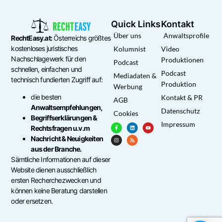
Quick Links
Kontakt
Über uns
Anwaltsprofile
RechtEasy.at:
Österreichs größtes
kostenloses juristisches
Kolumnist
Video
Nachschlagewerk für den
Produktionen
Podcast
schnellen, einfachen und
Podcast
Mediadaten &
technisch fundierten Zugriff auf:
Produktion
Werbung
die besten
Kontakt & PR
AGB
Anwaltsempfehlungen,
Datenschutz
Cookies
Begriffserklärungen &
Impressum
Rechtsfragen u.v.m
Nachricht & Neuigkeiten
aus der Branche.
Sämtliche Informationen auf dieser
Website dienen ausschließlich
ersten Recherchezwecken und
können keine Beratung darstellen
oder ersetzen.