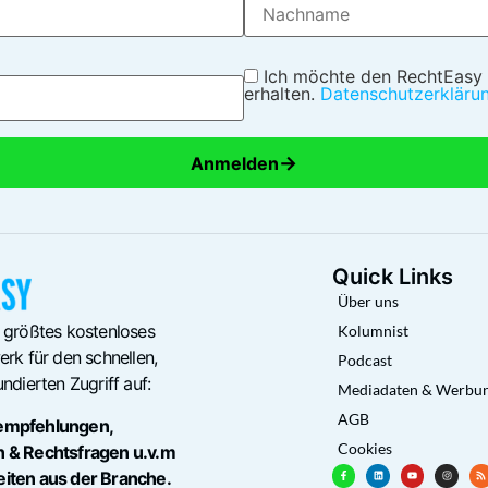
Ich möchte den RechtEasy
erhalten.
Datenschutzerkläru
→
Anmelden
Quick Links
Über uns
 größtes kostenloses
Kolumnist
rk für den schnellen,
Podcast
ndierten Zugriff auf:
Mediadaten & Werbu
AGB
empfehlungen,
Cookies
n & Rechtsfragen u.v.m
eiten aus der Branche.