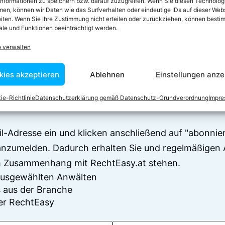
informationen zu speichern bzw. darauf zuzugreifen. Wenn Sie diesen Technolog
en, können wir Daten wie das Surfverhalten oder eindeutige IDs auf dieser Web
iten. Wenn Sie Ihre Zustimmung nicht erteilen oder zurückziehen, können besti
le und Funktionen beeinträchtigt werden.
e verwalten
 zum Newsletter anm
kies akzeptieren
Ablehnen
Einstellungen anze
en sich über 7500 Begriffserklärungen und juristisch
ie-Richtlinie
Datenschutzerklärung gemäß Datenschutz-Grundverordnung
Impr
Juristen verfasst wurden
il-Adresse ein und klicken anschließend auf "abonnier
anzumelden. Dadurch erhalten Sie und regelmäßigen 
im Zusammenhang mit RechtEasy.at stehen.
 ausgewählten Anwälten
 aus der Branche
er RechtEasy