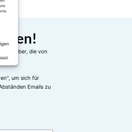
ien
site
mmte
elden!
igen
e Ratgeber, die von
essum
en", um sich für
Abständen Emails zu