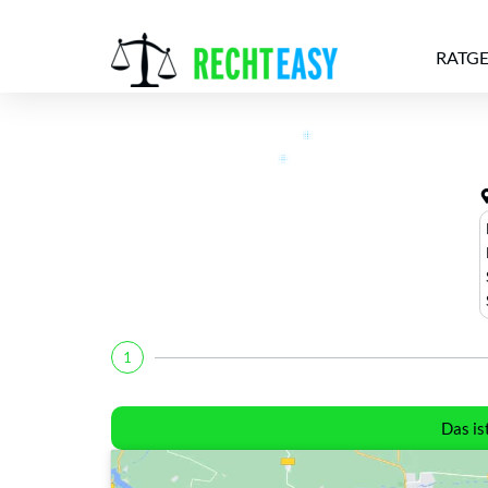
RATG
Alle
Anwälte
Ratgeber
News
1
Das is