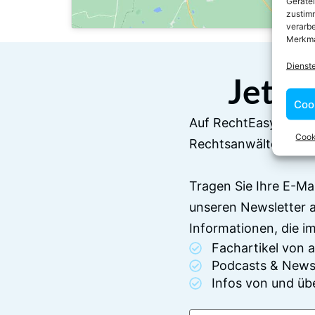
Geräte
zustimm
verarbe
Merkma
Dienst
Jetzt
Coo
Auf RechtEasy befind
Cook
Rechtsanwälten und 
Tragen Sie Ihre E-Ma
unseren Newsletter 
Informationen, die 
Fachartikel von
Podcasts & News
Infos von und üb