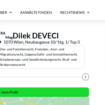
EBER
ANWÄLTE FINDEN
RECHTSNEWS
RA
Dilek DEVECI
Mag
1070 Wien, Neubaugasse 10/ Stg. 1/ Top 3
Ehe- und Familienrecht
,
Fremden-, Asyl- und
Migrationsrecht
,
Liegenschafts- und Immobilienrecht
,
Schadenersatz- und Gewährleistungsrecht
,
Straf- und
Strafprozessrecht
2
t mein Profil