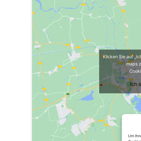
Klicken Sie auf „I
maps z
Cooki
Ich 
Um Ihne