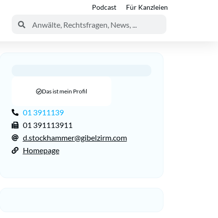
Podcast
Für Kanzleien
Das ist mein Profil
01 3911139
01 391113911
d.stockhammer@gibelzirm.com
Homepage