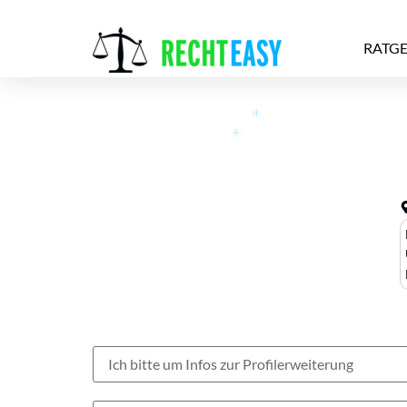
RATG
Alle
Anwälte
Ratgeber
News