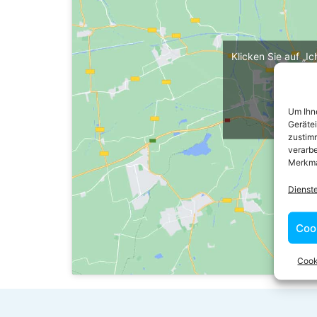
Klicken Sie auf „I
maps z
Cooki
Um Ihne
Ich 
Geräte
zustimm
verarbe
Merkma
Dienst
Coo
Cook