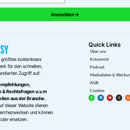
→
Anmelden
Quick Links
Über uns
 größtes kostenloses
Kolumnist
rk für den schnellen,
Podcast
ndierten Zugriff auf:
Mediadaten & Werbu
AGB
empfehlungen,
Cookies
n & Rechtsfragen u.v.m
eiten aus der Branche.
uf dieser Website dienen
cherchezwecken und können
oder ersetzen.