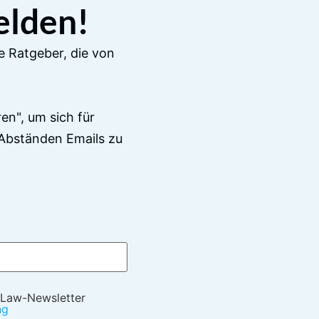
elden!
e Ratgeber, die von
en", um sich für
Abständen Emails zu
 Law-Newsletter
ng