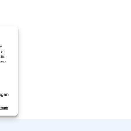
um
ien
site
mmte
igen
essum