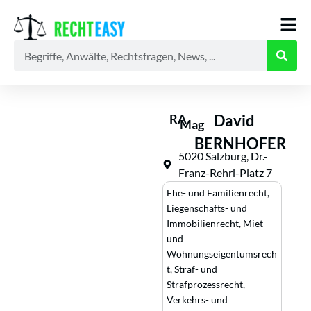
Alle
Anwälte
Ratgeber
News
RA
David
Mag
BERNHOFER
5020 Salzburg, Dr.-
Franz-Rehrl-Platz 7
Ehe- und Familienrecht
,
Liegenschafts- und
Immobilienrecht
,
Miet-
und
Wohnungseigentumsrech
t
,
Straf- und
Strafprozessrecht
,
Verkehrs- und