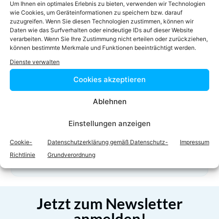
Um Ihnen ein optimales Erlebnis zu bieten, verwenden wir Technologien
0662/62 13 48-22
wie Cookies, um Geräteinformationen zu speichern bzw. darauf
office@r-b-s.at
zuzugreifen. Wenn Sie diesen Technologien zustimmen, können wir
Daten wie das Surfverhalten oder eindeutige IDs auf dieser Website
Homepage
verarbeiten. Wenn Sie Ihre Zustimmung nicht erteilen oder zurückziehen,
können bestimmte Merkmale und Funktionen beeinträchtigt werden.
Dienste verwalten
Cookies akzeptieren
Ablehnen
Einstellungen anzeigen
Facebook
Twitter
Cookie-
Datenschutzerklärung gemäß Datenschutz-
Impressum
LinkedIn
WhatsApp
Richtlinie
Grundverordnung
Jetzt zum Newsletter
anmelden!