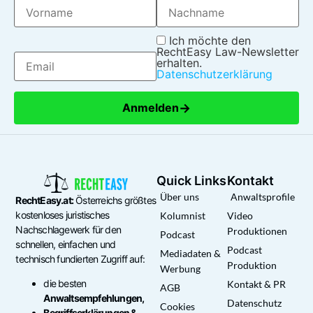
Ich möchte den
RechtEasy Law-Newsletter
erhalten.
Datenschutzerklärung
→
Anmelden
Quick Links
Kontakt
Über uns
Anwaltsprofile
RechtEasy.at:
Österreichs größtes
kostenloses juristisches
Kolumnist
Video
Nachschlagewerk für den
Produktionen
Podcast
schnellen, einfachen und
Podcast
Mediadaten &
technisch fundierten Zugriff auf:
Produktion
Werbung
die besten
Kontakt & PR
AGB
Anwaltsempfehlungen,
Datenschutz
Cookies
Begriffserklärungen &