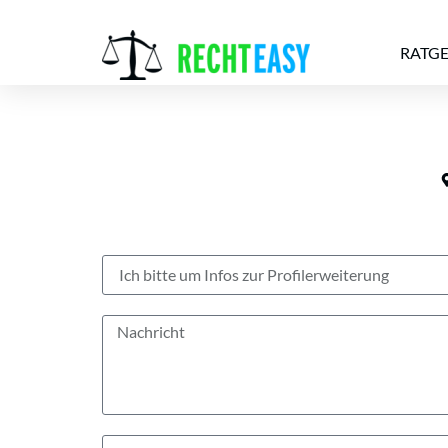
RATG
Alle
Anwälte
Ratgeber
News