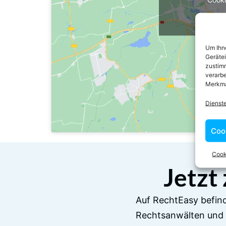
Ich 
Um Ihne
Geräte
zustimm
verarbe
Merkma
Dienst
Coo
Cook
Jetzt
Auf RechtEasy befind
Rechtsanwälten und 