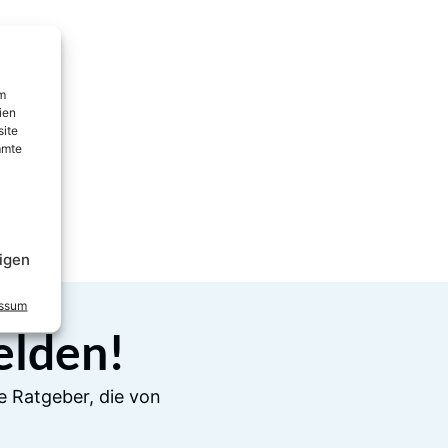
um
ien
site
mmte
igen
essum
elden!
e Ratgeber, die von