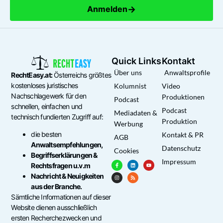
→
Anmelden
Quick Links
Kontakt
Über uns
Anwaltsprofile
RechtEasy.at:
Österreichs größtes
kostenloses juristisches
Kolumnist
Video
Nachschlagewerk für den
Produktionen
Podcast
schnellen, einfachen und
Podcast
Mediadaten &
technisch fundierten Zugriff auf:
Produktion
Werbung
die besten
Kontakt & PR
AGB
Anwaltsempfehlungen,
Datenschutz
Cookies
Begriffserklärungen &
Impressum
Rechtsfragen u.v.m
Nachricht & Neuigkeiten
aus der Branche.
Sämtliche Informationen auf dieser
Website dienen ausschließlich
ersten Recherchezwecken und