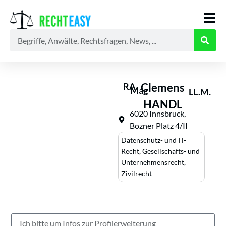
Alle
Anwälte
Ratgeber
News
RA
Clemens
Mag
LL.M.
HANDL
6020 Innsbruck,
Bozner Platz 4/II
Datenschutz- und IT-
Recht
,
Gesellschafts- und
Unternehmensrecht
,
Zivilrecht