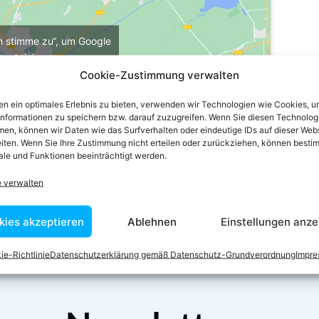
ch stimme zu“, um Google
u aktivieren
e-Richtlinie
Cookie-Zustimmung verwalten
stimme zu
n ein optimales Erlebnis zu bieten, verwenden wir Technologien wie Cookies, 
informationen zu speichern bzw. darauf zuzugreifen. Wenn Sie diesen Technolog
en, können wir Daten wie das Surfverhalten oder eindeutige IDs auf dieser Web
iten. Wenn Sie Ihre Zustimmung nicht erteilen oder zurückziehen, können besti
le und Funktionen beeinträchtigt werden.
e verwalten
kies akzeptieren
Ablehnen
Einstellungen anze
ie-Richtlinie
Datenschutzerklärung gemäß Datenschutz-Grundverordnung
Impr