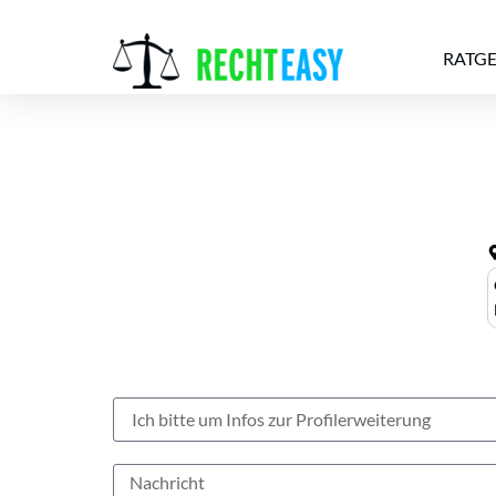
RATG
Alle
Anwälte
Ratgeber
News