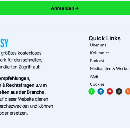
→
Anmelden
Quick Links
Über uns
 größtes kostenloses
Kolumnist
rk für den schnellen,
Podcast
ndierten Zugriff auf:
Mediadaten & Werbu
AGB
empfehlungen,
Cookies
n & Rechtsfragen u.v.m
eiten aus der Branche.
uf dieser Website dienen
cherchezwecken und können
oder ersetzen.