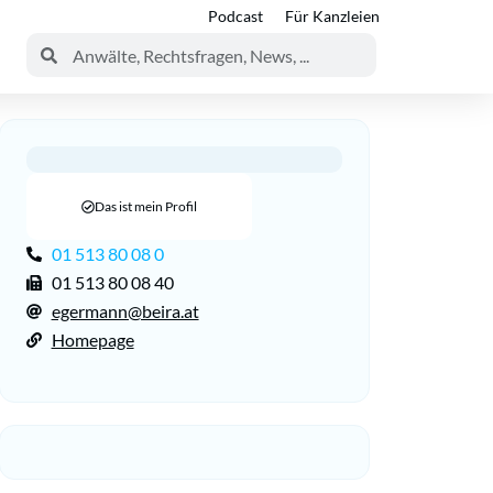
Podcast
Für Kanzleien
Das ist mein Profil
01 513 80 08 0
01 513 80 08 40
egermann@beira.at
Homepage