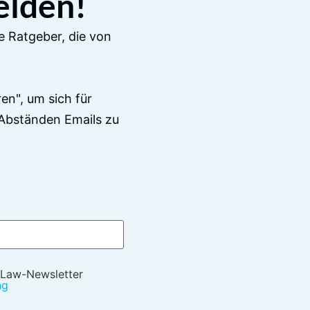
elden!
e Ratgeber, die von
en", um sich für
Abständen Emails zu
 Law-Newsletter
ng