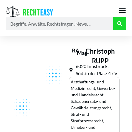
Alle
Anwälte
Ratgeber
News
RA
Christoph
Mag
RUPP
6020 Innsbruck,
Südtiroler Platz 4 / V
Arzthaftungs- und
Medizinrecht
,
Gewerbe-
und Handelsrecht
,
Schadenersatz- und
Gewährleistungsrecht
,
Straf- und
Strafprozessrecht
,
Urheber- und