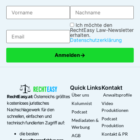
Ich möchte den
RechtEasy Law-Newsletter
erhalten.
Datenschutzerklärung
→
Anmelden
Quick Links
Kontakt
Über uns
Anwaltsprofile
RechtEasy.at:
Österreichs größtes
kostenloses juristisches
Kolumnist
Video
Nachschlagewerk für den
Produktionen
Podcast
schnellen, einfachen und
Podcast
Mediadaten &
technisch fundierten Zugriff auf:
Produktion
Werbung
die besten
Kontakt & PR
AGB