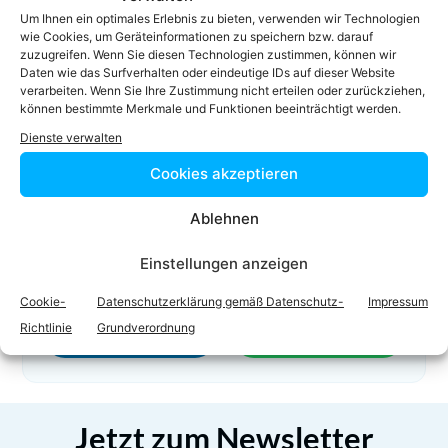
0512/343632
Um Ihnen ein optimales Erlebnis zu bieten, verwenden wir Technologien
0512/34363230
wie Cookies, um Geräteinformationen zu speichern bzw. darauf
zuzugreifen. Wenn Sie diesen Technologien zustimmen, können wir
office@ra-rupp.at
Daten wie das Surfverhalten oder eindeutige IDs auf dieser Website
Homepage
verarbeiten. Wenn Sie Ihre Zustimmung nicht erteilen oder zurückziehen,
können bestimmte Merkmale und Funktionen beeinträchtigt werden.
Dienste verwalten
Cookies akzeptieren
Ablehnen
Einstellungen anzeigen
Facebook
Twitter
Cookie-
Datenschutzerklärung gemäß Datenschutz-
Impressum
Richtlinie
Grundverordnung
LinkedIn
WhatsApp
Jetzt zum Newsletter