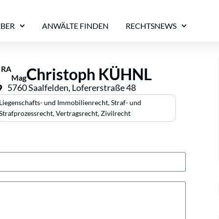
EBER
ANWÄLTE FINDEN
RECHTSNEWS
RA
Christoph KÜHNL
Mag
5760 Saalfelden, Lofererstraße 48
Liegenschafts- und Immobilienrecht
,
Straf- und
Strafprozessrecht
,
Vertragsrecht
,
Zivilrecht