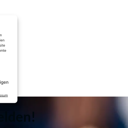
um
ien
site
mmte
igen
essum
elden!