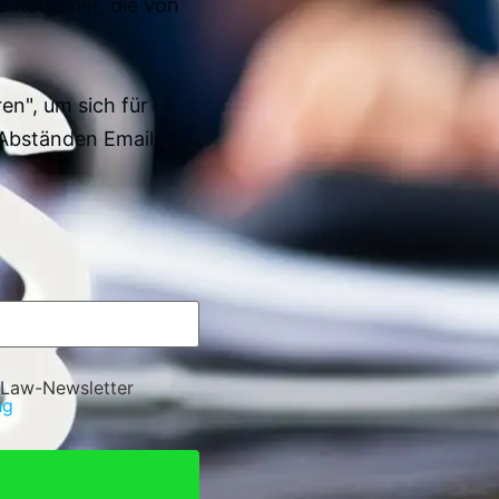
e Ratgeber, die von
en", um sich für
Abständen Emails zu
 Law-Newsletter
ng