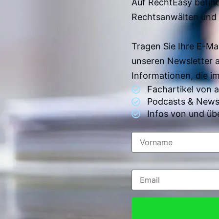
Auf RechtEasy befind
Rechtsanwälten und 
Tragen Sie Ihre E-Ma
unseren Newsletter 
Informationen, die 
Fachartikel von
Podcasts & News
Infos von und üb