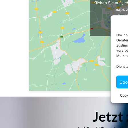
Klicken Sie auf „I
maps z
Cooki
Ich 
Um Ihne
Geräte
zustimm
verarbe
Merkma
Dienst
Coo
Cook
Jetzt