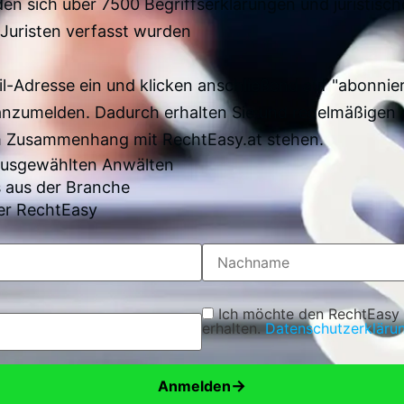
en sich über 7500 Begriffserklärungen und juristisch
Juristen verfasst wurden
il-Adresse ein und klicken anschließend auf "abonnier
anzumelden. Dadurch erhalten Sie und regelmäßigen 
im Zusammenhang mit RechtEasy.at stehen.
 ausgewählten Anwälten
 aus der Branche
er RechtEasy
Ich möchte den RechtEasy
erhalten.
Datenschutzerkläru
→
Anmelden