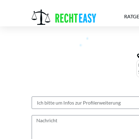
RATG
Alle
Anwälte
Ratgeber
News