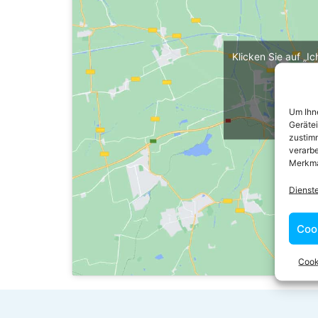
Klicken Sie auf „I
maps z
Cooki
Um Ihne
Ich 
Geräte
zustimm
verarbe
Merkma
Dienst
Coo
Cook