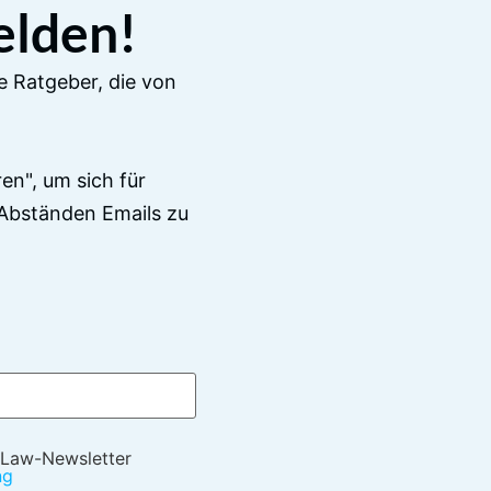
elden!
e Ratgeber, die von
en", um sich für
Abständen Emails zu
 Law-Newsletter
ng