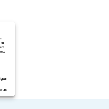
um
ien
site
mmte
igen
essum