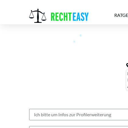
RATG
Alle
Anwälte
Ratgeber
News