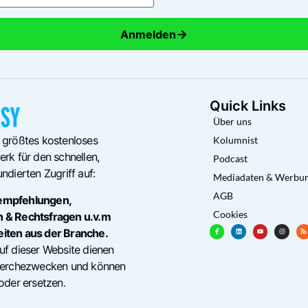
→
Anmelden
Quick Links
Über uns
 größtes kostenloses
Kolumnist
rk für den schnellen,
Podcast
ndierten Zugriff auf:
Mediadaten & Werbu
AGB
empfehlungen,
Cookies
n & Rechtsfragen u.v.m
eiten aus der Branche.
uf dieser Website dienen
cherchezwecken und können
oder ersetzen.