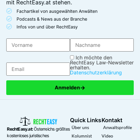
mit RechtEasy.at stehen.
Fachartikel von ausgewählten Anwälten
Podcasts & News aus der Branche
Infos von und über RechtEasy
Ich möchte den
RechtEasy Law-Newsletter
erhalten.
Datenschutzerklärung
→
Anmelden
Quick Links
Kontakt
Über uns
Anwaltsprofile
RechtEasy.at:
Österreichs größtes
kostenloses juristisches
Kolumnist
Video