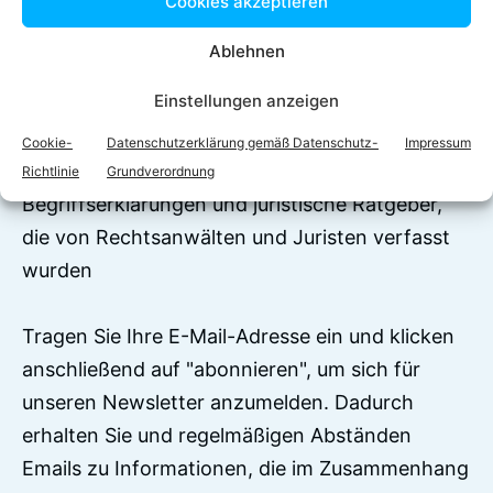
Cookies akzeptieren
Ablehnen
Jetzt zum Newsletter
Einstellungen anzeigen
anmelden!
Cookie-
Datenschutzerklärung gemäß Datenschutz-
Impressum
Auf RechtEasy befinden sich über 7500
Richtlinie
Grundverordnung
Begriffserklärungen und juristische Ratgeber,
die von Rechtsanwälten und Juristen verfasst
wurden
Tragen Sie Ihre E-Mail-Adresse ein und klicken
anschließend auf "abonnieren", um sich für
unseren Newsletter anzumelden. Dadurch
erhalten Sie und regelmäßigen Abständen
Emails zu Informationen, die im Zusammenhang