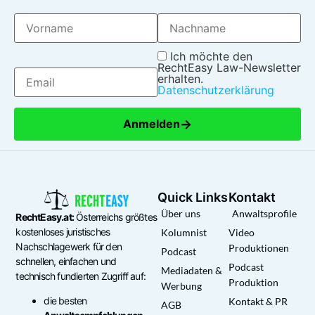
Ich möchte den
RechtEasy Law-Newsletter
erhalten.
Datenschutzerklärung
→
Anmelden
Quick Links
Kontakt
Über uns
Anwaltsprofile
RechtEasy.at:
Österreichs größtes
kostenloses juristisches
Kolumnist
Video
Nachschlagewerk für den
Produktionen
Podcast
schnellen, einfachen und
Podcast
Mediadaten &
technisch fundierten Zugriff auf:
Produktion
Werbung
die besten
Kontakt & PR
AGB