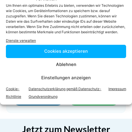
02252/86351
Um Ihnen ein optimales Erlebnis zu bieten, verwenden wir Technologien
02252/86351-37
wie Cookies, um Geräteinformationen zu speichern bzw. darauf
zuzugreifen. Wenn Sie diesen Technologien zustimmen, können wir
office@efpr.at
Daten wie das Surfverhalten oder eindeutige IDs auf dieser Website
Homepage
verarbeiten. Wenn Sie Ihre Zustimmung nicht erteilen oder zurückziehen,
können bestimmte Merkmale und Funktionen beeinträchtigt werden.
Dienste verwalten
Cookies akzeptieren
Ablehnen
Einstellungen anzeigen
Facebook
Twitter
Cookie-
Datenschutzerklärung gemäß Datenschutz-
Impressum
Richtlinie
Grundverordnung
LinkedIn
WhatsApp
Jetzt zum Newsletter