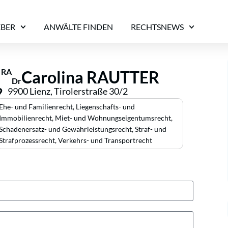
EBER
ANWÄLTE FINDEN
RECHTSNEWS
RA
Carolina RAUTTER
Dr
9900 Lienz, Tirolerstraße 30/2
Ehe- und Familienrecht
,
Liegenschafts- und
Immobilienrecht
,
Miet- und Wohnungseigentumsrecht
,
Schadenersatz- und Gewährleistungsrecht
,
Straf- und
Strafprozessrecht
,
Verkehrs- und Transportrecht