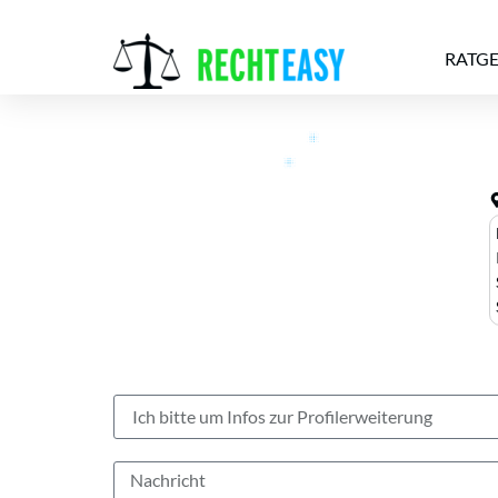
RATG
Alle
Anwälte
Ratgeber
News