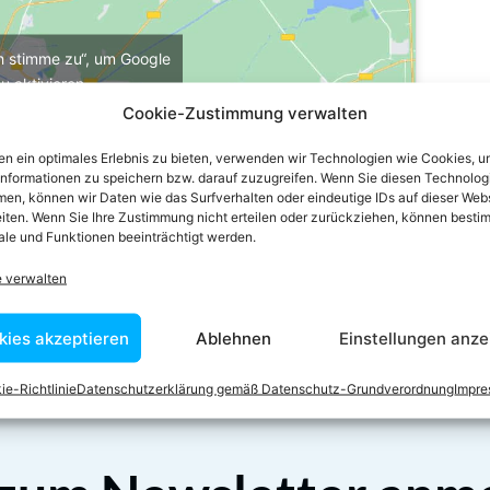
ch stimme zu“, um Google
u aktivieren
e-Richtlinie
Cookie-Zustimmung verwalten
stimme zu
n ein optimales Erlebnis zu bieten, verwenden wir Technologien wie Cookies, 
informationen zu speichern bzw. darauf zuzugreifen. Wenn Sie diesen Technolog
en, können wir Daten wie das Surfverhalten oder eindeutige IDs auf dieser Web
iten. Wenn Sie Ihre Zustimmung nicht erteilen oder zurückziehen, können besti
le und Funktionen beeinträchtigt werden.
e verwalten
kies akzeptieren
Ablehnen
Einstellungen anze
ie-Richtlinie
Datenschutzerklärung gemäß Datenschutz-Grundverordnung
Impr