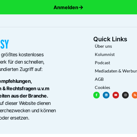
→
Anmelden
Quick Links
Über uns
 größtes kostenloses
Kolumnist
rk für den schnellen,
Podcast
ndierten Zugriff auf:
Mediadaten & Werbu
AGB
empfehlungen,
Cookies
n & Rechtsfragen u.v.m
eiten aus der Branche.
uf dieser Website dienen
cherchezwecken und können
oder ersetzen.