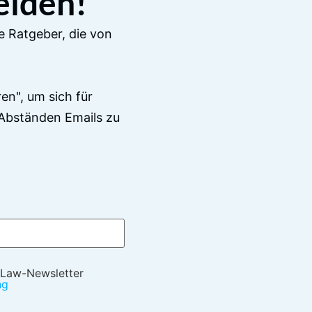
elden!
e Ratgeber, die von
en", um sich für
Abständen Emails zu
 Law-Newsletter
ng