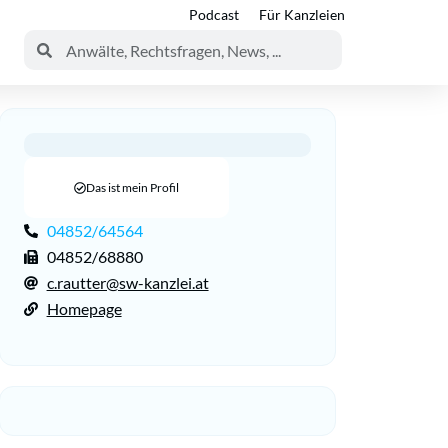
Podcast
Für Kanzleien
Das ist mein Profil
04852/64564
04852/68880
c.rautter@sw-kanzlei.at
Homepage