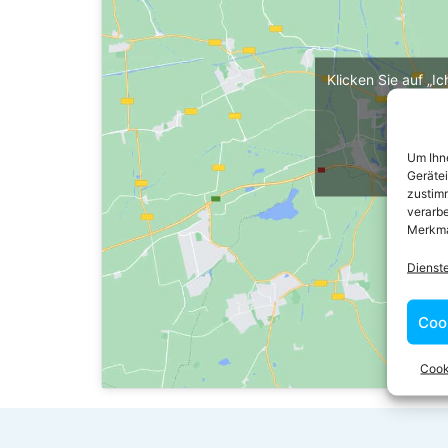
Klicken Sie auf „I
maps z
Cooki
Um Ihne
Ich 
Geräte
zustimm
verarbe
Merkma
Dienst
Coo
Cook