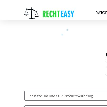
RATG
Alle
Anwälte
Ratgeber
News