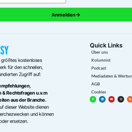
→
Anmelden
Quick Links
Über uns
 größtes kostenloses
Kolumnist
rk für den schnellen,
Podcast
ndierten Zugriff auf:
Mediadaten & Werbu
AGB
empfehlungen,
Cookies
n & Rechtsfragen u.v.m
eiten aus der Branche.
uf dieser Website dienen
cherchezwecken und können
oder ersetzen.