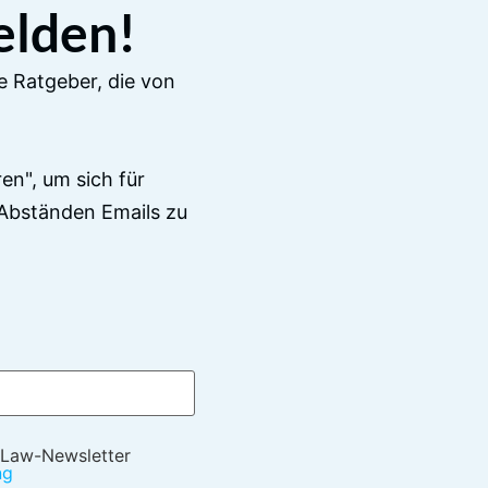
elden!
e Ratgeber, die von
en", um sich für
Abständen Emails zu
 Law-Newsletter
ng