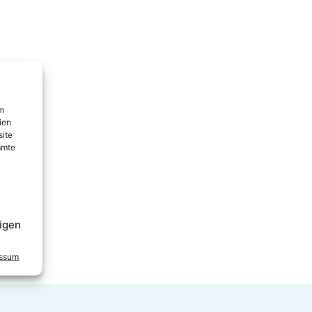
um
ien
site
mmte
igen
essum