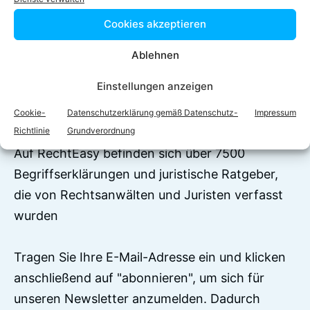
Facebook
Twitter
Cookies akzeptieren
LinkedIn
WhatsApp
Ablehnen
Einstellungen anzeigen
Jetzt zum Newsletter
Cookie-
Datenschutzerklärung gemäß Datenschutz-
Impressum
anmelden!
Richtlinie
Grundverordnung
Auf RechtEasy befinden sich über 7500
Begriffserklärungen und juristische Ratgeber,
die von Rechtsanwälten und Juristen verfasst
wurden
Tragen Sie Ihre E-Mail-Adresse ein und klicken
anschließend auf "abonnieren", um sich für
unseren Newsletter anzumelden. Dadurch