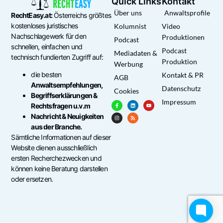
Quick Links
Kontakt
Über uns
Anwaltsprofile
RechtEasy.at:
Österreichs größtes
kostenloses juristisches
Kolumnist
Video
Nachschlagewerk für den
Produktionen
Podcast
schnellen, einfachen und
Podcast
Mediadaten &
technisch fundierten Zugriff auf:
Produktion
Werbung
die besten
Kontakt & PR
AGB
Anwaltsempfehlungen,
Datenschutz
Cookies
Begriffserklärungen &
Impressum
Rechtsfragen u.v.m
Nachricht & Neuigkeiten
aus der Branche.
Sämtliche Informationen auf dieser
Website dienen ausschließlich
ersten Recherchezwecken und
können keine Beratung darstellen
oder ersetzen.