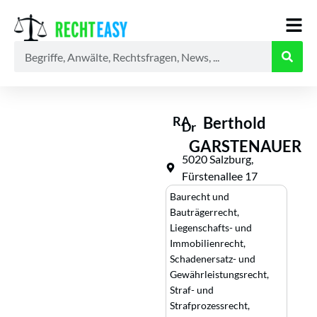
Alle
Anwälte
Ratgeber
News
RA
Berthold
Dr
GARSTENAUER
5020 Salzburg,
Fürstenallee 17
Baurecht und
Bauträgerrecht
,
Liegenschafts- und
Immobilienrecht
,
Schadenersatz- und
Gewährleistungsrecht
,
Straf- und
Strafprozessrecht
,