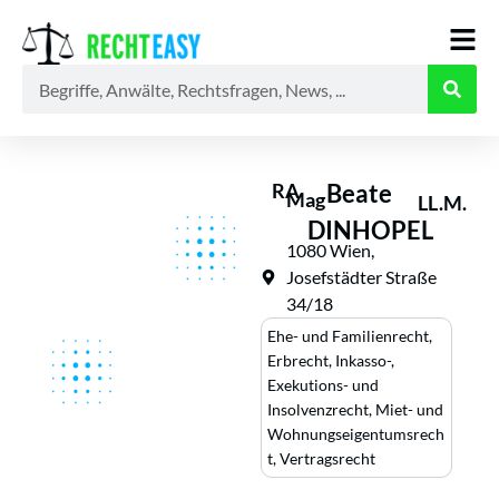
Alle
Anwälte
Ratgeber
News
RA
Beate
Mag
LL.M.
DINHOPEL
1080 Wien,
Josefstädter Straße
34/18
Ehe- und Familienrecht
,
Erbrecht
,
Inkasso-,
Exekutions- und
Insolvenzrecht
,
Miet- und
Wohnungseigentumsrech
t
,
Vertragsrecht