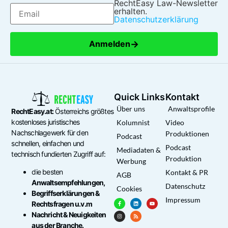
RechtEasy Law-Newsletter
erhalten.
Datenschutzerklärung
→
Anmelden
Quick Links
Kontakt
Über uns
Anwaltsprofile
RechtEasy.at:
Österreichs größtes
kostenloses juristisches
Kolumnist
Video
Nachschlagewerk für den
Produktionen
Podcast
schnellen, einfachen und
Podcast
Mediadaten &
technisch fundierten Zugriff auf:
Produktion
Werbung
die besten
Kontakt & PR
AGB
Anwaltsempfehlungen,
Datenschutz
Cookies
Begriffserklärungen &
Impressum
Rechtsfragen u.v.m
Nachricht & Neuigkeiten
aus der Branche.