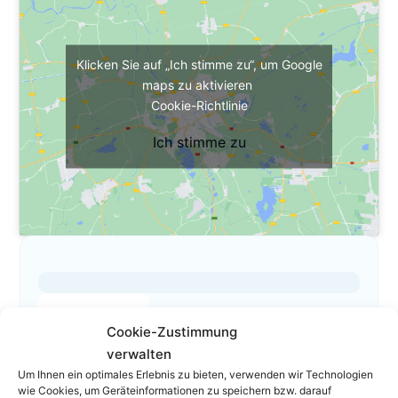
Klicken Sie auf „Ich stimme zu“, um Google
maps zu aktivieren
Cookie-Richtlinie
Ich stimme zu
Das ist mein Profil
Cookie-Zustimmung
01 408 95 71
verwalten
office.austrianlawyers@gmail.com
Um Ihnen ein optimales Erlebnis zu bieten, verwenden wir Technologien
wie Cookies, um Geräteinformationen zu speichern bzw. darauf
Homepage