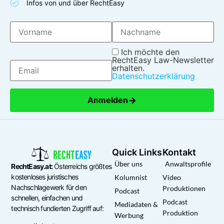
Infos von und über RechtEasy
Ich möchte den
RechtEasy Law-Newsletter
erhalten.
Datenschutzerklärung
→
Anmelden
Quick Links
Kontakt
Über uns
Anwaltsprofile
RechtEasy.at:
Österreichs größtes
kostenloses juristisches
Kolumnist
Video
Nachschlagewerk für den
Produktionen
Podcast
schnellen, einfachen und
Podcast
Mediadaten &
technisch fundierten Zugriff auf:
Produktion
Werbung