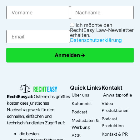
Ich möchte den
RechtEasy Law-Newsletter
erhalten.
Datenschutzerklärung
→
Anmelden
Quick Links
Kontakt
Über uns
Anwaltsprofile
RechtEasy.at:
Österreichs größtes
kostenloses juristisches
Kolumnist
Video
Nachschlagewerk für den
Produktionen
Podcast
schnellen, einfachen und
Podcast
Mediadaten &
technisch fundierten Zugriff auf:
Produktion
Werbung
die besten
Kontakt & PR
AGB