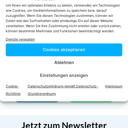
05263/64640
Um Ihnen ein optimales Erlebnis zu bieten, verwenden wir Technologien
05412/64 6 40-15
wie Cookies, um Geräteinformationen zu speichern bzw. darauf
zuzugreifen. Wenn Sie diesen Technologien zustimmen, können wir
kanzlei@finkimrecht.at
Daten wie das Surfverhalten oder eindeutige IDs auf dieser Website
Homepage
verarbeiten. Wenn Sie Ihre Zustimmung nicht erteilen oder zurückziehen,
können bestimmte Merkmale und Funktionen beeinträchtigt werden.
Dienste verwalten
Cookies akzeptieren
Ablehnen
Einstellungen anzeigen
Facebook
Twitter
Cookie-
Datenschutzerklärung gemäß Datenschutz-
Impressum
Richtlinie
Grundverordnung
LinkedIn
WhatsApp
Jetzt zum Newsletter