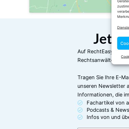
Geräte
zustimm
verarbe
Merkma
Dienst
Jetzt
Coo
Auf RechtEasy befind
Cook
Rechtsanwälten und 
Tragen Sie Ihre E-Ma
unseren Newsletter 
Informationen, die 
Fachartikel von
Podcasts & News
Infos von und üb