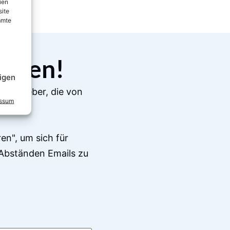
ien
site
mmte
elden!
igen
e Ratgeber, die von
essum
en", um sich für
Abständen Emails zu