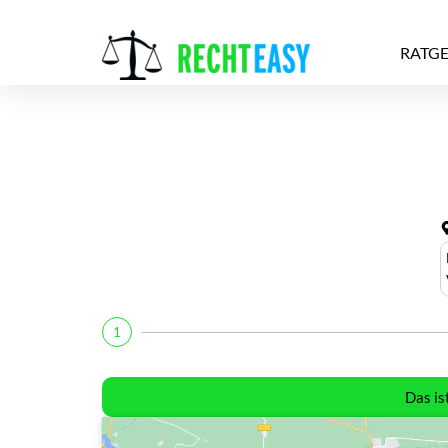
RATG
Alle
Anwälte
Ratgeber
News
1
Das is