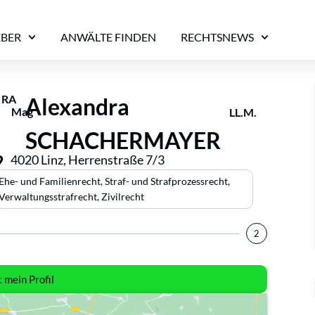
EBER
ANWÄLTE FINDEN
RECHTSNEWS
RA
Alexandra
Mag
LL.M.
SCHACHERMAYER
4020 Linz, Herrenstraße 7/3
Ehe- und Familienrecht
,
Straf- und Strafprozessrecht
,
Verwaltungsstrafrecht
,
Zivilrecht
2
t mein Profil