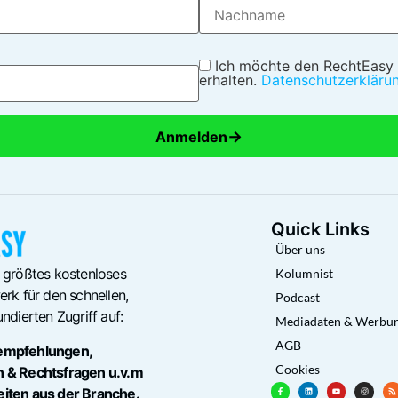
Ich möchte den RechtEasy
erhalten.
Datenschutzerkläru
→
Anmelden
Quick Links
Über uns
 größtes kostenloses
Kolumnist
rk für den schnellen,
Podcast
ndierten Zugriff auf:
Mediadaten & Werbu
AGB
empfehlungen,
Cookies
n & Rechtsfragen u.v.m
eiten aus der Branche.