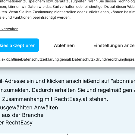
informationen zu speichern bzw. darauf zuzugreifen. Wenn Sie diesen Technolog
en, können wir Daten wie das Surfverhalten oder eindeutige IDs auf dieser Web
iten. Wenn Sie Ihre Zustimmung nicht erteilen oder zurückziehen, können besti
le und Funktionen beeinträchtigt werden.
e verwalten
 zum Newsletter anm
kies akzeptieren
Ablehnen
Einstellungen anze
en sich über 7500 Begriffserklärungen und juristisch
ie-Richtlinie
Datenschutzerklärung gemäß Datenschutz-Grundverordnung
Impr
Juristen verfasst wurden
il-Adresse ein und klicken anschließend auf "abonnier
anzumelden. Dadurch erhalten Sie und regelmäßigen 
im Zusammenhang mit RechtEasy.at stehen.
 ausgewählten Anwälten
 aus der Branche
er RechtEasy