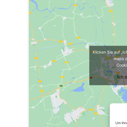
Klicken Sie auf „I
maps z
Cooki
Ich 
Um Ihne