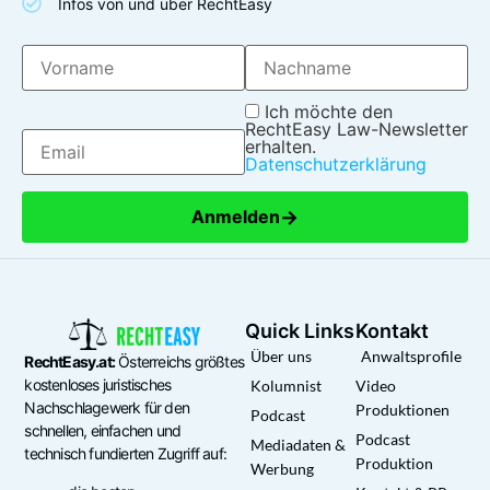
Infos von und über RechtEasy
Ich möchte den
RechtEasy Law-Newsletter
erhalten.
Datenschutzerklärung
→
Anmelden
Quick Links
Kontakt
Über uns
Anwaltsprofile
RechtEasy.at:
Österreichs größtes
kostenloses juristisches
Kolumnist
Video
Nachschlagewerk für den
Produktionen
Podcast
schnellen, einfachen und
Podcast
Mediadaten &
technisch fundierten Zugriff auf:
Produktion
Werbung