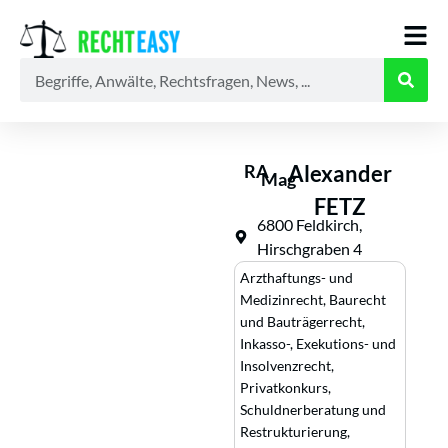
Alle
Anwälte
Ratgeber
News
RA
Alexander
Mag
FETZ
6800 Feldkirch,
Hirschgraben 4
Arzthaftungs- und
Medizinrecht
,
Baurecht
und Bauträgerrecht
,
Inkasso-, Exekutions- und
Insolvenzrecht
,
Privatkonkurs,
Schuldnerberatung und
Restrukturierung
,