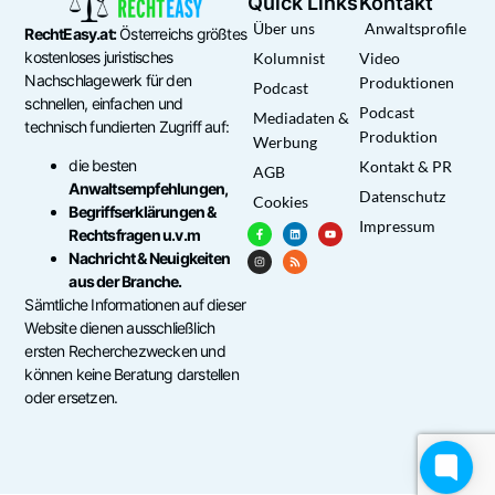
Quick Links
Kontakt
Über uns
Anwaltsprofile
RechtEasy.at:
Österreichs größtes
kostenloses juristisches
Kolumnist
Video
Nachschlagewerk für den
Produktionen
Podcast
schnellen, einfachen und
Podcast
Mediadaten &
technisch fundierten Zugriff auf:
Produktion
Werbung
die besten
Kontakt & PR
AGB
Anwaltsempfehlungen,
Datenschutz
Cookies
Begriffserklärungen &
Impressum
Rechtsfragen u.v.m
Nachricht & Neuigkeiten
aus der Branche.
Sämtliche Informationen auf dieser
Website dienen ausschließlich
ersten Recherchezwecken und
können keine Beratung darstellen
oder ersetzen.