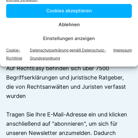
Facebook
Twitter
Cookies akzeptieren
LinkedIn
WhatsApp
Ablehnen
Einstellungen anzeigen
Jetzt zum Newsletter
Cookie-
Datenschutzerklärung gemäß Datenschutz-
Impressum
anmelden!
Richtlinie
Grundverordnung
Auf RechtEasy befinden sich über 7500
Begriffserklärungen und juristische Ratgeber,
die von Rechtsanwälten und Juristen verfasst
wurden
Tragen Sie Ihre E-Mail-Adresse ein und klicken
anschließend auf "abonnieren", um sich für
unseren Newsletter anzumelden. Dadurch